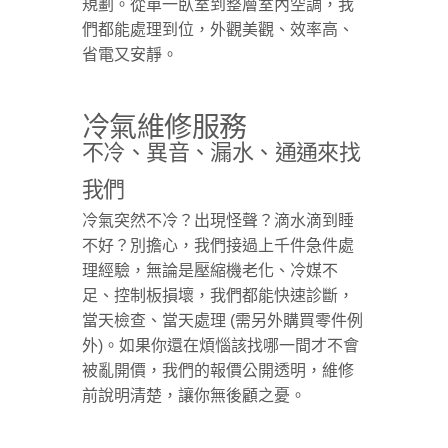
規劃。從單一臥室到整層室內空調，我
們都能處理到位，外觀美觀、效率高、
省電又安靜。
冷氣維修服務
不冷、異音、漏水、通通來找
我們
冷氣突然不冷？出現怪聲？滴水滴到睡
不好？別擔心，我們接過上千件急件處
理經驗，無論是壓縮機老化、冷媒不
足、控制板損壞，我們都能快速診斷，
當天檢查、當天處理 (需另外購買零件例
外)。如果你還在煩惱該找哪一間才不會
被亂開價，我們的報價公開透明，維修
前說明清楚，讓你無後顧之憂。