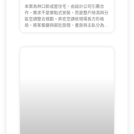
本案為林口新成屋住宅，由設計公司引薦合
作，需求不是單點式安裝，而是整戶除濕與分
區空調整合規劃。昇宏空調依現場長方形格
局，將客餐廳與鄰近房間、書房與主臥分為兩
套除濕區域，並搭配線型與圓形出風口設計，
兼顧美觀、氣流循環與後續維修效率。施工測
試期間，團隊進一步發現室內 220V 供電異
常，主動排查至來源端子問題，協同設計公司
與建商完成修復後，再次驗收確認全系統穩定
運轉，才正式交屋。