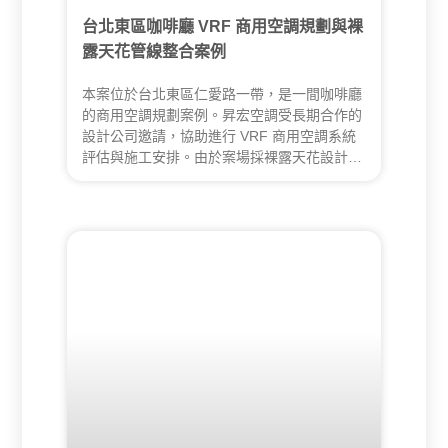
台北東區咖啡廳 VRF 商用空調規劃與裸
露天花管線整合案例
本案位於台北東區仁愛路一帶，是一間咖啡廳
的商用空調規劃案例。昇宏空調受長期合作的
設計公司邀請，協助進行 VRF 商用空調系統
評估與施工安排。由於案場採裸露天花設計，
空調設備、管線走向、排水銜接與外機位置都
需要與空間美感同步整合，施工過程中也依照
業主與設計端需求，持續調整設備品牌與現場
配置，讓整體空調方案兼顧使用需求、預算條
件與商空視覺呈現。