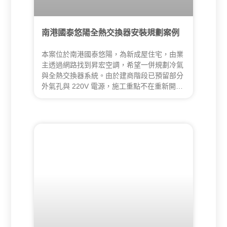
南港國泰悠陽全熱交換器安裝規劃案例
本案位於南港國泰悠陽，為新成屋住宅，由業
主透過網路找到昇宏空調，希望一併規劃冷氣
與全熱交換器系統。由於建商階段已預留部分
外氣孔與 220V 電源，施工重點不在重新開
孔，而在設備配置、天花整合、走管方式與後
續維修便利性的整體規劃。昇宏空調依現場條
件調整設備位置，將全熱交換器配置於玄關區
域，並在受限的天花條件下完成四組出回風規
劃，兼顧通風效率、空間美觀與後續保養維護
需求。