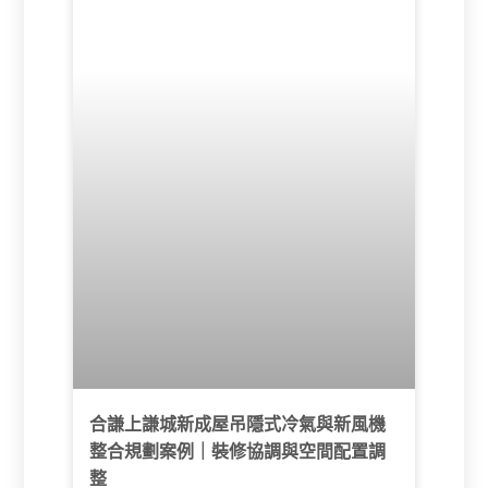
利完成。另因天花屬於 H 鋼型結構，吊隱式
冷氣的懸吊支撐方式也需依現場條件另外加設
角鋼，確保設備固定、安全與後續使用穩定
性。
合謙上謙城新成屋吊隱式冷氣與新風機
整合規劃案例｜裝修協調與空間配置調
整