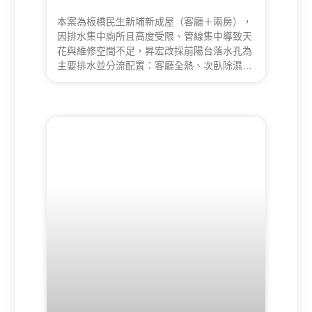
本案為板橋民生新埔新成屋（客廳＋兩房），
因排水集中廁所且高度受限、管線集中導致天
花與維修空間不足，昇宏改採前陽台落水孔為
主要排水並分流配置：客廳全熱、次臥除濕，
完成全熱＋除濕＋冷氣三系統整合，兩天完工
並順利銜接裝修。