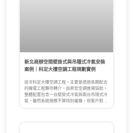
新北商辦空間壁掛式與吊隱式冷氣安裝
案例｜科定大樓空調工程規劃實例
這次科定大樓空調工程，主要是透過長期配合
的機電工程夥伴轉介，由昇宏空調進場協助。
整體配置包含一台壁掛式冷氣與兩台吊隱式冷
氣，雖然系統規模不算特別複雜，但客戶對施
工品質、美觀細節與現場溝通效率有一定要
求，因此昇宏在規劃時，不只評估設備安裝位
置，也同步將管線路徑、排水延續、外機排放
與收邊細節納入考量。施工過程中，現場主管
可即時查看並與昇宏同步微調，讓整體工程順