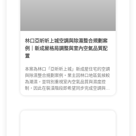
林口亞昕昕上城空調與除濕整合規劃案
例｜新成屋格局調整與室內空氣品質配
置
本案為林口「亞昕昕上城」新成屋住宅的空調
與除濕整合規劃案例。業主因林口地區氣候較
為潮濕，並特別重視室內空氣品質與濕度控
制，因此在裝潢階段即希望同步完成空調與除
濕系統配置。昇宏空調於現場勘查後，依實際
居住需求、格局調整後的空間尺度、室外機空
間限制與配管維修便利性，重新規劃空調配置
方式，並以高效能除濕設備取代全熱交換系
統。施工過程中，亦針對客廳冷氣排水路徑、
天花高度保留、配管整合與除濕排水材質進行
調整，最終在兼顧效能、空間感與實際使用需