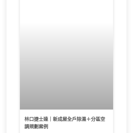
確認管線路徑、設備配置與設計整合，最後分
兩階段完成施工、風量調整與測試驗收。
林口捷士達｜新成屋全戶除濕＋分區空
調規劃案例