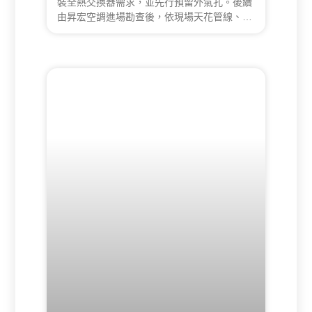
裝全熱交換器需求，並先行預留外氣孔。後續
由昇宏空調進場勘查後，依現場天花管線、外
氣進排氣路徑、冷氣室外機位置與設計施工條
件重新調整規劃，整合全熱交換器、除濕設備
與吊隱式冷氣配置，並與設計師協調天花高度
與管線走向。施工過程中，也針對主臥出回風
口與門框、系統櫃的衝突進行調整，最終在約
4 天內完成整體工程，業主對施工效率與配置
成果均相當滿意。