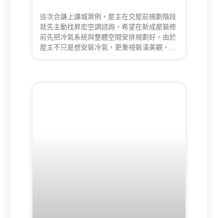
這次合謙上謙城案例，屋主在交屋前規劃階段
就先主動找昇宏空調諮詢，希望在新成屋裝修
前先把冷氣系統與整體空間安排規劃好。由於
屋主不只是想安裝冷氣，更重視裝潢美觀、生
活動線、後續使用便利性與設備配置的整體合
理性，因此昇宏在現場勘查時，不只評估吊隱
式與壁掛式冷氣的差異，也同步判斷排水條件
限制、新風機移位的可行性，以及設備與裝修
之間的整合方式。這不是單純的冷氣安裝案
件，而是一個結合新成屋裝修、空間規劃、排
水判斷與新風系統調整的整合型案例。