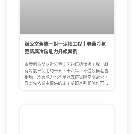
辦公室舊機一對一汰換工程｜老舊冷氣
更新與冷房能力升級案例
本案例為朋友辦公室空間的舊機汰換工程，原
有冷氣已使用約十五、十六年，不僅設備老舊
損壞，冷房能力也不足以支撐實際空間需求。
昇宏先依業主提供的施工前照片判斷施作可行
性，實際進場後才發現部分舊管線藏於木作包
覆內，施工條件與原先判斷不同，需重新調整
拆除方式、配管安排與完工外觀處理。最終除
完成舊機更換，也同步將原本 5.0kW 冷氣升
級為 7.2kW，讓整體冷房表現與空間使用感受
明顯改善。