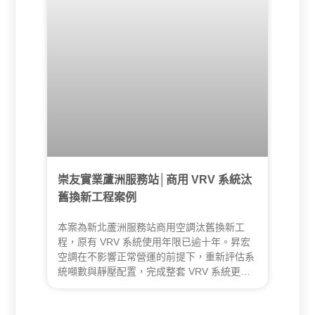
崇友實業蘆洲服務站│商用 VRV 系統汰
舊換新工程案例
本案為新北蘆洲服務站商用空調汰舊換新工
程，原有 VRV 系統使用年限已逾十年。昇宏
空調在不影響正常營運的前提下，重新評估系
統噸數與靜壓配置，完成整套 VRV 系統更
新，並加強管線測試與施工保護，三天內順利
完工。