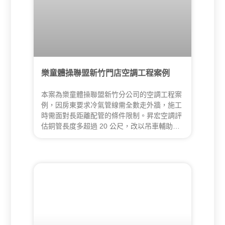
樂童體操聯盟新竹門店空調工程案例
本案為樂童體操聯盟新竹分公司的空調工程案
例，因房東要求冷氣管線需全數走外牆，施工
時需面對長距離配管的條件限制。昇宏空調評
估銅管長度多超過 20 公尺，改以吊車輔助完
成外牆配管，降低施工風險並確保配管品質，
同時調整原有不符壁掛式冷氣需求的排水高
度，使設備能正常排水並符合營業空間長期使
用需求。