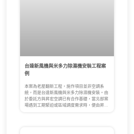
台達新風機與米多力除濕機安裝工程案
例
本案為老屋翻新工程，施作項目並非空調系
統，而是台達新風機與米多力除濕機安裝。由
於委託方與昇宏空調已有合作基礎，當北部案
場遇到工期緊迫或區域調度需求時，便由昇宏
擔任協力施工團隊。本案規劃採幹管式分配
法，並於各空間末端設置可調式閥門，逐一量
測與校正風量，確保不同空間都能維持合理的
新風與除濕效果。施工過程中也同步與設計師