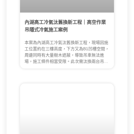
內湖高工冷氣汰舊換新工程｜高空作業
吊隱式冷氣施工案例
本案為內湖高工冷氣汰舊換新工程，現場因施
工位置約在三樓高度，下方又為B1凹槽空間，
周邊同時有大量樹木遮蔽，導致吊車無法進
場，施工條件相當受限。此次需汰換兩台吊隱
式冷氣，並透過高空作業方式，從頂樓進行垂
降施工，完成舊有管線拆除、管線重新配置與
管槽重作。昇宏空調憑藉高空作業相關證照與
實務經驗，順利完成本案冷氣汰舊換新工程。