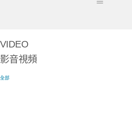
關於昇宏
服務項目
工程案例總攬
空調知識中心
短影音
聯絡我們
VIDEO
影音視頻
全部