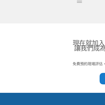
關於昇宏
服務項目
工程案例總攬
空調知識中心
短影音
聯絡我們
現在就加入L
讓我們成
免費預約現場評估