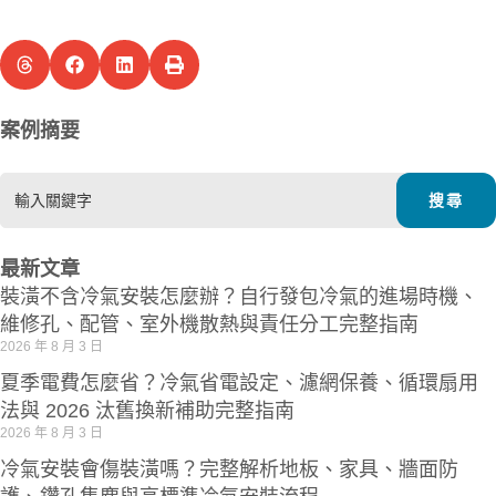
案例摘要
Search
for:
最新文章
裝潢不含冷氣安裝怎麼辦？自行發包冷氣的進場時機、
維修孔、配管、室外機散熱與責任分工完整指南
2026 年 8 月 3 日
夏季電費怎麼省？冷氣省電設定、濾網保養、循環扇用
法與 2026 汰舊換新補助完整指南
2026 年 8 月 3 日
冷氣安裝會傷裝潢嗎？完整解析地板、家具、牆面防